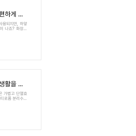
화장실 타일 물때 제거, 베이킹소다로 간편하게 청소하는 법
사용되지만, 하얗
이 나죠? 화장실
스티로폼 분리수거의 효과, 지속 가능한 생활을 위한 준비물은?
은 가볍고 단열효
스티로폼 분리수거