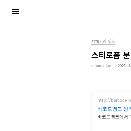
본문 바로가기
카테고리 없음
스티로폼 분
q.nomadue
2025. 4
http://barcode-b
바코드뱅크 원격
바코드뱅크에서 