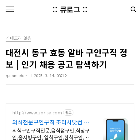
본문 바로가기
:: 큐로그 ::
카테고리 없음
대전시 동구 효동 알바 구인구직 정
보 | 인기 채용 공고 탐색하기
q.nomadue
2025. 3. 14. 03:12
http://www.zorisa.com
광고
외식전문구인구직 조리사닷컴 조
리사구인구직
외식구인구직전문,음식점구인,식당구
인,홀서빙구인, 일식구인,한식구인,식