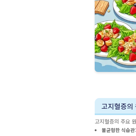
고지혈증의 
고지혈증의 주요 원
불균형한 식습관