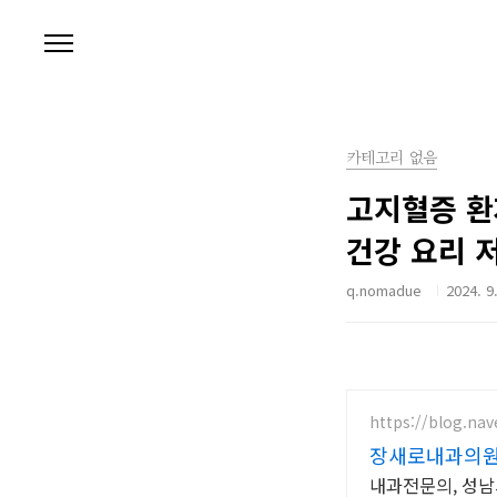
본문 바로가기
카테고리 없음
고지혈증 환
건강 요리 
q.nomadue
2024. 9
https://blog.na
장새로내과의
내과전문의, 성남시