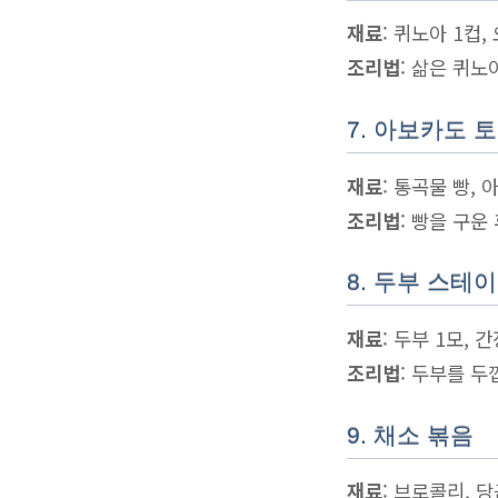
재료
: 퀴노아 1컵,
조리법
: 삶은 퀴노
7. 아보카도 
재료
: 통곡물 빵, 
조리법
: 빵을 구운
8. 두부 스테
재료
: 두부 1모, 
조리법
: 두부를 
9. 채소 볶음
재료
: 브로콜리, 당