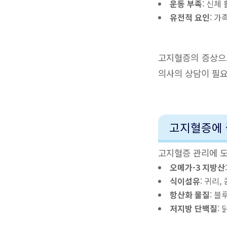
운동 부족
: 신체
유전적 요인
: 
고지혈증의 증상으로
의사의 상담이 필
고지혈증에 
고지혈증 관리에 도
오메가-3 지방산
식이섬유
: 귀리,
항산화 물질
: 블
저지방 단백질
: